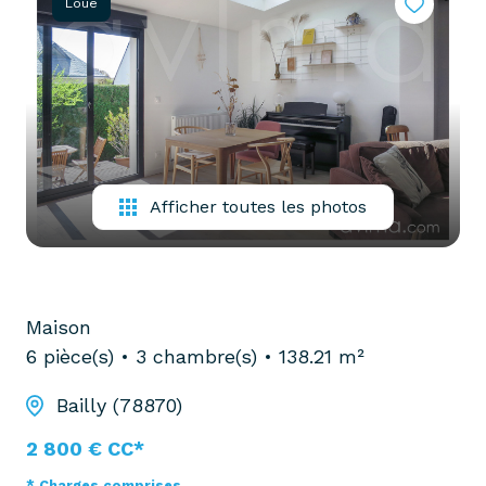
Loué
partenaires
confiez-
gestion
nous
locative
votre
recherche
vendre
mon
acheter
bien
biens
Afficher toutes les photos
pro
confiez-
nous
louer
votre
biens
recherche
Maison
pro
6 pièce(s)
3 chambre(s)
138.21 m²
Bailly (78870)
2 800 € CC*
* Charges comprises