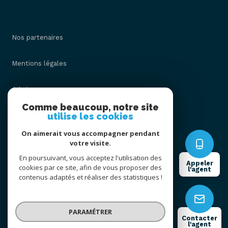
Nos partenaires
Mentions légales
Admin
Comme beaucoup, notre site
utilise les cookies
Nos honoraires
On aimerait vous accompagner pendant
Politique RGPD
votre visite.
En poursuivant, vous acceptez l'utilisation des
Appeler
cookies par ce site, afin de vous proposer des
Cookies
l'agent
contenus adaptés et réaliser des statistiques !
© 2026 | Tous droits réservés
PARAMÉTRER
Contacter
l'agent