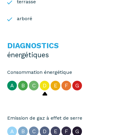
terrasse
arboré
DIAGNOSTICS
énergétiques
Consommation énergétique
A
B
C
D
E
F
G
Emission de gaz à effet de serre
A
B
C
D
E
F
G