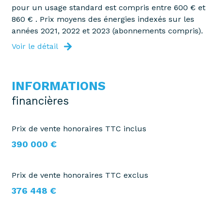
pour un usage standard est compris entre 600 € et
vue Dégagée
860 € . Prix moyens des énergies indexés sur les
années 2021, 2022 et 2023 (abonnements compris).
cave
Voir le détail
balcon
INFORMATIONS
visiophone
financières
accès handicapé
Prix de vente honoraires TTC inclus
390 000 €
Prix de vente honoraires TTC exclus
376 448 €