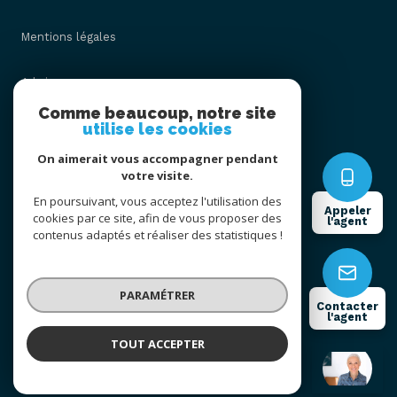
Mentions légales
Admin
Comme beaucoup, notre site
utilise les cookies
Nos honoraires
On aimerait vous accompagner pendant
Politique RGPD
votre visite.
En poursuivant, vous acceptez l'utilisation des
Appeler
cookies par ce site, afin de vous proposer des
Cookies
l'agent
contenus adaptés et réaliser des statistiques !
© 2026 | Tous droits réservés
PARAMÉTRER
Contacter
l'agent
Réalisé par
TOUT ACCEPTER
Christelle HERMAN
Négociatrice