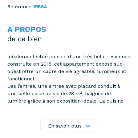
Référence
1556A
A PROPOS
de ce bien
Idéalement situé au sein d’une très belle résidence
construite en 2015, cet appartement exposé sud-
ouest offre un cadre de vie agréable, lumineux et
fonctionnel.
Dès l’entrée, une entrée avec placard conduit à
une belle pièce de vie de 28 m², baignée de
lumière grâce à son exposition idéale. La cuisine
ouverte entièrement équipée prolonge cet espace
convivial. L'ensemble s'ouvre sur une agréable
terrasse de 7 m², parfaite pour profiter des beaux
En savoir plus
jours.
L’espace nuit comprend trois chambres, toutes