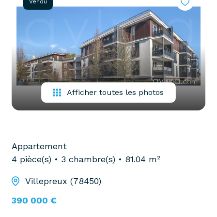
Vendu
partenaires
confiez-
gestion
nous
locative
votre
recherche
vendre
mon
acheter
bien
biens
Afficher toutes les photos
pro
confiez-
nous
louer
votre
biens
recherche
Appartement
pro
4 pièce(s)
3 chambre(s)
81.04 m²
Villepreux (78450)
390 000 €