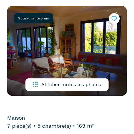
partenaires
confiez-
gestion
nous
Sous-compromis
locative
votre
recherche
vendre
mon
acheter
bien
biens
pro
confiez-
nous
louer
votre
Afficher toutes les photos
biens
recherche
pro
Maison
7 pièce(s)
5 chambre(s)
169 m²