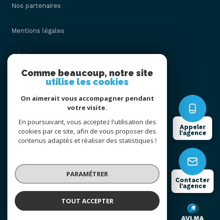
Nos partenaires
Mentions légales
Admin
Comme beaucoup, notre site
utilise les cookies
Nos honoraires
On aimerait vous accompagner pendant
Politique RGPD
votre visite.
En poursuivant, vous acceptez l'utilisation des
Appeler
cookies par ce site, afin de vous proposer des
Cookies
l'agence
contenus adaptés et réaliser des statistiques !
© 2026 | Tous droits réservés
PARAMÉTRER
Contacter
l'agence
Réalisé par
TOUT ACCEPTER
AVLMA
Agence