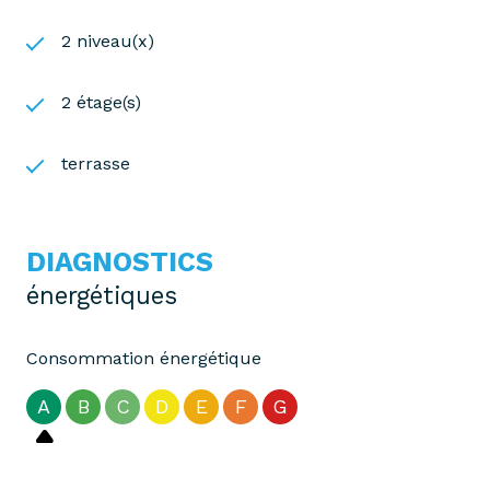
2 niveau(x)
2 étage(s)
terrasse
DIAGNOSTICS
énergétiques
Consommation énergétique
A
B
C
D
E
F
G