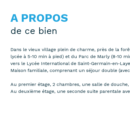
A PROPOS
de ce bien
Dans le vieux village plein de charme, près de la forê
lycée à 5-10 min à pied) et du Parc de Marly (8-10 mi
vers le Lycée International de Saint-Germain-en-Laye
Maison familiale, comprenant un séjour double (ave
Au premier étage, 2 chambres, une salle de douche, 
Au deuxième étage, une seconde suite parentale avec
pour une chambre supplémentaire).
Un jardin, une cave et deux emplacements pour véhic
Chauffage au gaz (chaudière à condensation de 2023
Bien rare, contactez Nathalie Raquel pour une visite 