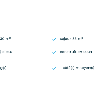
t exposé sont disponibles sur le site
Géorisques
130 m²
séjour 33 m²
s) d'eau
construit en 2004
g(s)
1 côté(s) mitoyen(s)