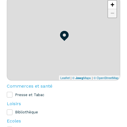
+
−
Leaflet
|
©
Maps
|
© OpenStreetMap
Jawg
Commerces et santé
Presse et Tabac
Loisirs
Bibliothèque
Ecoles