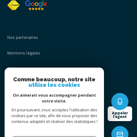
Nos partenaires
Mentions légales
Admin
Comme beaucoup, notre site
utilise les cookies
Nos honoraires
On aimerait vous accompagner pendant
Politique RGPD
votre visite.
En poursuivant, vous acceptez l'utilisation des
Appeler
cookies par ce site, afin de vous proposer des
Cookies
l'agent
contenus adaptés et réaliser des statistiques !
© 2026 | Tous droits réservés