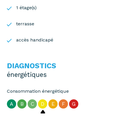
1 étage(s)
terrasse
accès handicapé
DIAGNOSTICS
énergétiques
Consommation énergétique
A
B
C
D
E
F
G