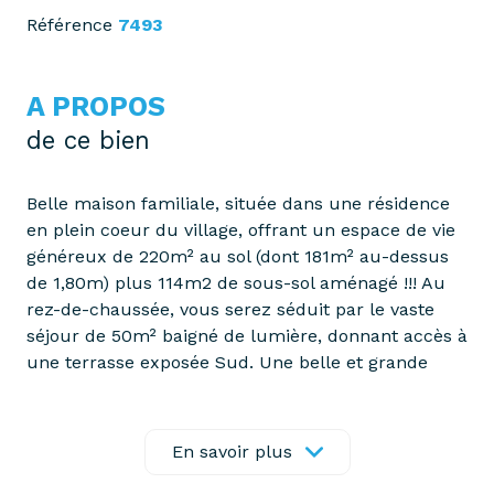
Référence
7493
A PROPOS
de ce bien
Belle maison familiale, située dans une résidence
en plein coeur du village, offrant un espace de vie
généreux de 220m² au sol (dont 181m² au-dessus
de 1,80m) plus 114m2 de sous-sol aménagé !!! Au
rez-de-chaussée, vous serez séduit par le vaste
séjour de 50m² baigné de lumière, donnant accès à
une terrasse exposée Sud. Une belle et grande
cuisine dînatoire de qualité, deux chambres dont
une avec une salle d'eau attenante, une entrée
avec placards de plus de 12m2 ainsi qu'un garage
En savoir plus
double complètent ce niveau. Une chambre