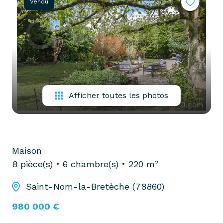
Vendu
partenaires
confiez-
gestion
nous
locative
votre
recherche
vendre
mon
acheter
bien
biens
Afficher toutes les photos
pro
confiez-
nous
louer
votre
biens
recherche
Maison
pro
8 pièce(s)
6 chambre(s)
220 m²
Saint-Nom-la-Bretèche (78860)
980 000 €