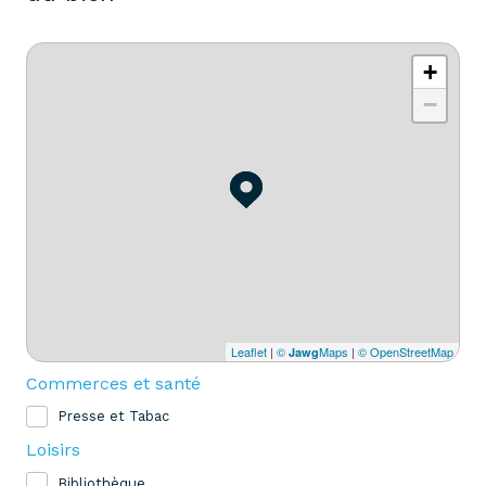
+
−
Leaflet
|
©
Maps
|
© OpenStreetMap
Jawg
Commerces et santé
Presse et Tabac
Loisirs
Bibliothèque