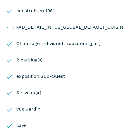
Les informations sur les risques auxquels ce bien
est exposé sont disponibles sur le site
Géorisques
construit en 1981
TRAD_DETAIL_INFOS_GLOBAL_DEFAULT_CUISINE
Chauffage individuel : radiateur (gaz)
2 parking(s)
exposition Sud-Ouest
3 niveau(x)
vue Jardin
cave