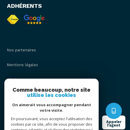
ADHÉRENTS
Nos partenaires
Mentions légales
Admin
Comme beaucoup, notre site
utilise les cookies
Nos honoraires
On aimerait vous accompagner pendant
Politique RGPD
votre visite.
En poursuivant, vous acceptez l'utilisation des
Appeler
cookies par ce site, afin de vous proposer des
Cookies
l'agent
contenus adaptés et réaliser des statistiques !