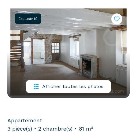
partenaires
confiez-
gestion
nous
Exclusivité
locative
votre
recherche
vendre
mon
acheter
bien
biens
pro
confiez-
nous
louer
votre
Afficher toutes les photos
biens
recherche
pro
Appartement
3 pièce(s)
2 chambre(s)
81 m²