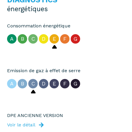
énergétiques
Consommation énergétique
A
B
C
D
E
F
G
Emission de gaz à effet de serre
A
B
C
D
E
F
G
DPE ANCIENNE VERSION
Voir le détail