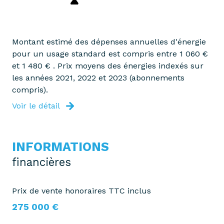
1er étage
3 étage(s)
Montant estimé des dépenses annuelles d'énergie
pour un usage standard est compris entre 1 060 €
ascenseur
et 1 480 € . Prix moyens des énergies indexés sur
les années 2021, 2022 et 2023 (abonnements
compris).
vue Dégagée
Voir le détail
cave
INFORMATIONS
loggia
financières
interphone
Prix de vente honoraires TTC inclus
275 000 €