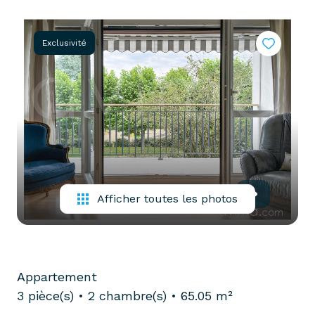
partenaires
confiez-
gestion
nous
Exclusivité
locative
votre
recherche
vendre
mon
acheter
bien
biens
pro
confiez-
nous
louer
votre
Afficher toutes les photos
biens
recherche
pro
Appartement
3 pièce(s)
2 chambre(s)
65.05 m²