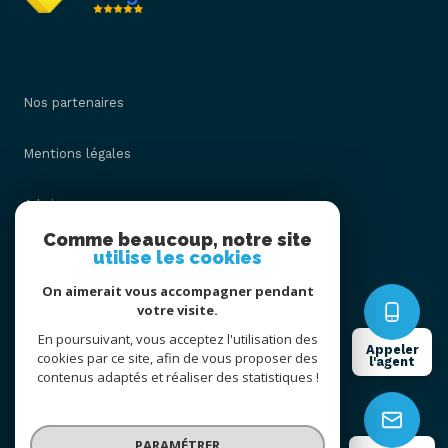
Nos partenaires
Mentions légales
Admin
Comme beaucoup, notre site
utilise les cookies
Nos honoraires
On aimerait vous accompagner pendant
Politique RGPD
votre visite.
En poursuivant, vous acceptez l'utilisation des
Appeler
cookies par ce site, afin de vous proposer des
Cookies
l'agent
contenus adaptés et réaliser des statistiques !
© 2026 | Tous droits réservés
PARAMÉTRER