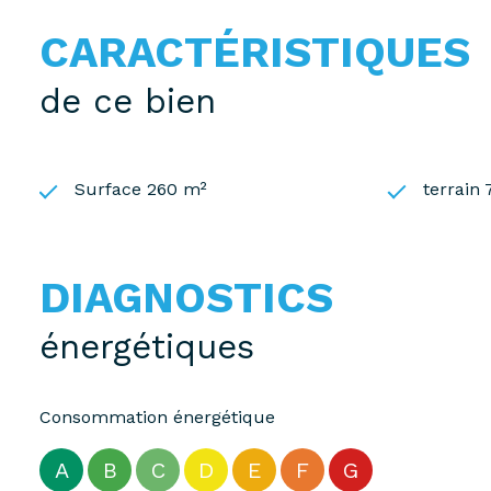
CARACTÉRISTIQUES
de ce bien
Surface 260 m²
terrain
DIAGNOSTICS
énergétiques
Consommation énergétique
A
B
C
D
E
F
G