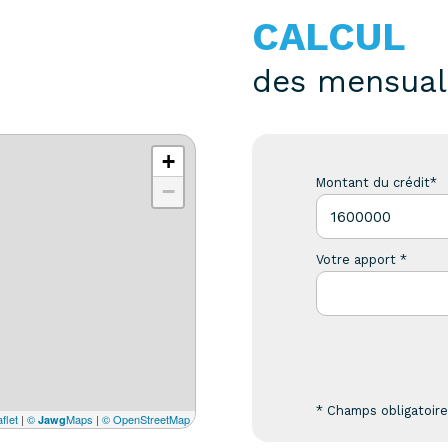
CALCUL
des mensual
+
Montant du crédit*
−
Votre apport *
* Champs obligatoir
flet
|
©
Maps
|
© OpenStreetMap
Jawg