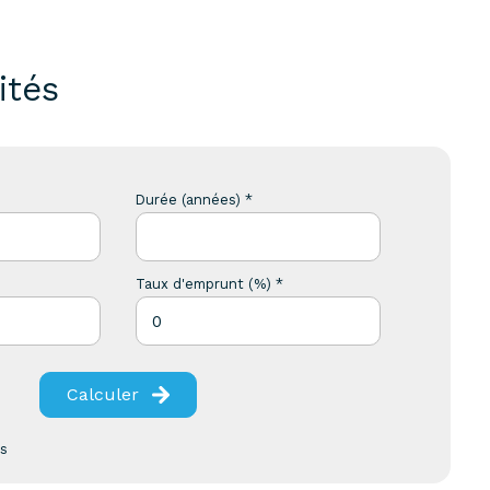
ités
Durée (années) *
Taux d'emprunt (%) *
Calculer
es