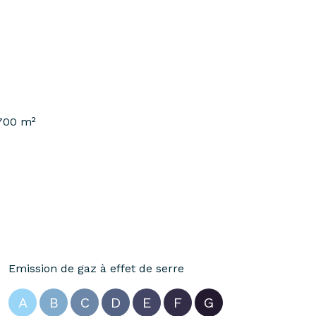
 700 m²
Emission de gaz à effet de serre
A
B
C
D
E
F
G