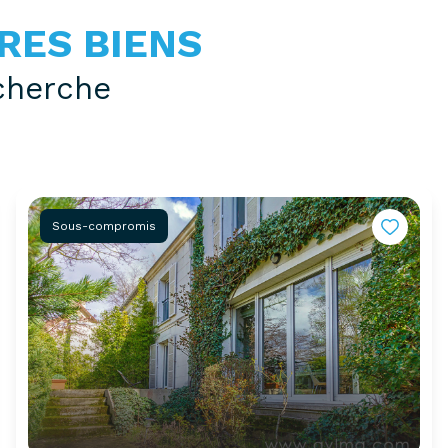
RES BIENS
cherche
Sous-compromis