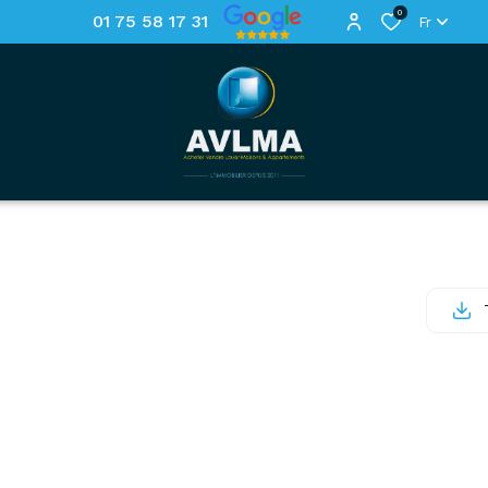
0
01 75 58 17 31
Fr