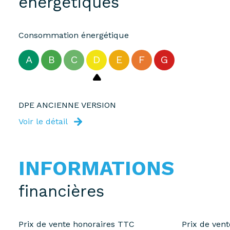
énergétiques
Consommation énergétique
A
B
C
D
E
F
G
DPE ANCIENNE VERSION
Voir le détail
INFORMATIONS
financières
Prix de vente honoraires TTC
Prix de ven