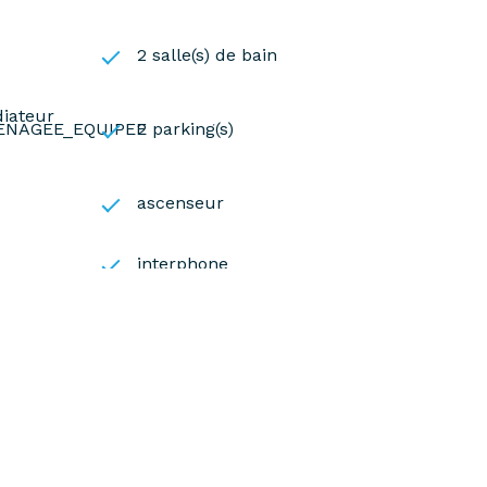
2 salle(s) de bain
diateur
ENAGEE_EQUIPEE
2 parking(s)
ascenseur
interphone