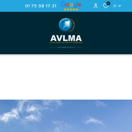
0
01 75 58 17 31
Fr