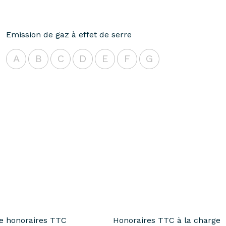
Emission de gaz à effet de serre
A
B
C
D
E
F
G
te honoraires TTC
Honoraires TTC à la charge