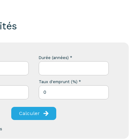
ités
Durée (années) *
Taux d'emprunt (%) *
Calculer
es