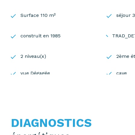
Surface 110 m²
séjour 
construit en 1985
TRAD_DE
2 niveau(x)
2ème é
vue Dégagée
cave
accès handicapé
DIAGNOSTICS