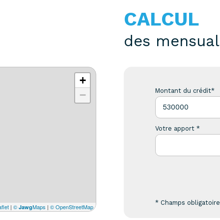
CALCUL
des mensual
+
Montant du crédit*
−
Votre apport *
* Champs obligatoir
flet
|
©
Maps
|
© OpenStreetMap
Jawg