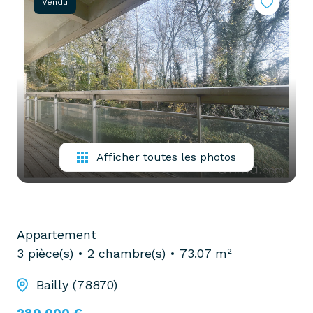
Vendu
partenaires
confiez-
gestion
nous
locative
votre
recherche
vendre
mon
acheter
bien
biens
pro
confiez-
Afficher toutes les photos
nous
louer
votre
biens
recherche
pro
Appartement
3 pièce(s)
2 chambre(s)
73.07 m²
Bailly (78870)
280 000 €