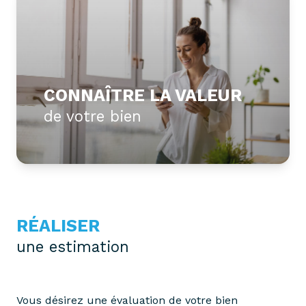
partenaires
confiez-
gestion
nous
locative
votre
recherche
vendre
CONNAÎTRE LA VALEUR
mon
acheter
de votre bien
bien
biens
pro
confiez-
nous
louer
votre
biens
recherche
pro
RÉALISER
une estimation
Vous désirez une évaluation de votre bien