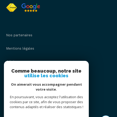
Nos partenaires
Mentions légales
Admin
Comme beaucoup, notre site
utilise les cookies
Nos honoraires
On aimerait vous accompagner pendant
Politique RGPD
votre visite.
En poursuivant, vous acceptez l'utilisation des
cookies par ce site, afin de vous proposer des
Cookies
contenus adaptés et réaliser des statistiques !